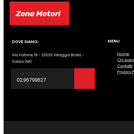
Zona Motori
Zona Motori
MENU
DOVE SIAMO:
Home
Via Vallone, 16 - 20033 Villaggio Brollo -
Chi sia
Solaro (MI)
Contatti
Privacy 
02.96799827